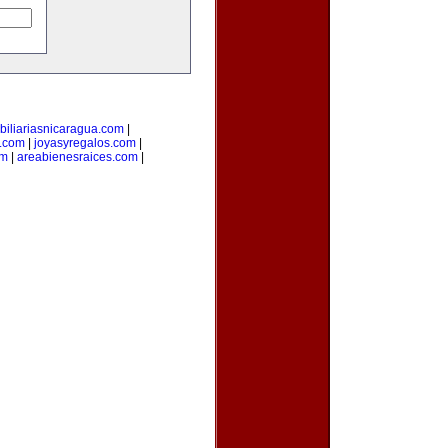
biliariasnicaragua.com
|
.com
|
joyasyregalos.com
|
om
|
areabienesraices.com
|