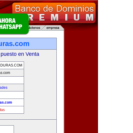
uras.com
 puesto en Venta
NDURAS.COM
as.com
dades
ras.com
tas