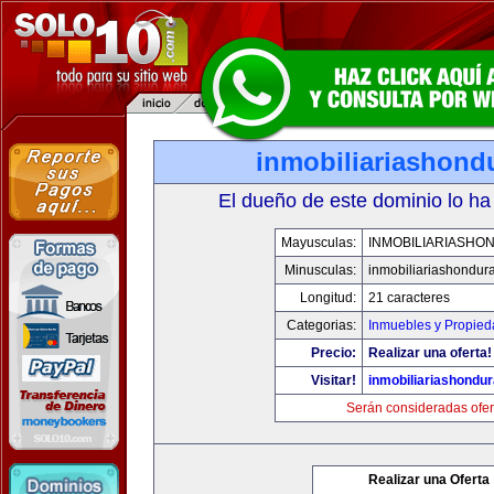
inmobiliariashond
El dueño de este dominio lo ha
Mayusculas:
INMOBILIARIASHO
Minusculas:
inmobiliariashondur
Longitud:
21 caracteres
Categorias:
Inmuebles y Propie
Precio:
Realizar una oferta!
Visitar!
inmobiliariashondu
Serán consideradas ofer
Realizar una Oferta