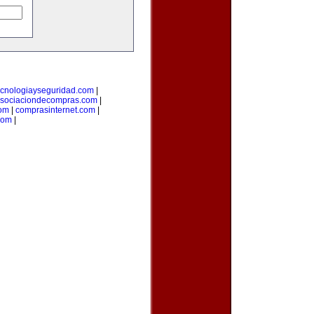
ecnologiayseguridad.com
|
sociaciondecompras.com
|
om
|
comprasinternet.com
|
com
|