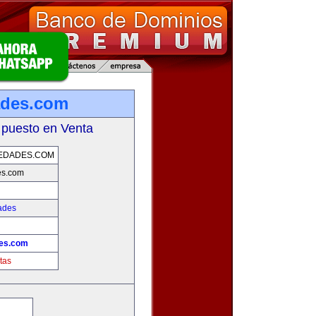
ades.com
 puesto en Venta
EDADES.COM
es.com
ades
des.com
tas