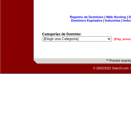
Registro de Dominios
|
Web Hosting
|
D
Dominios Expirados
|
Industrias
|
Indu
Categorías de Dominio:
[Pág. princi
** Precios expre
© 2002/2022 Solo10.com