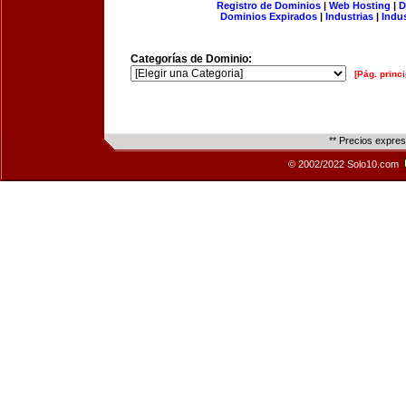
Registro de Dominios
|
Web Hosting
|
D
Dominios Expirados
|
Industrias
|
Indu
Categorías de Dominio:
[Pág. princi
** Precios expre
© 2002/2022 Solo10.com