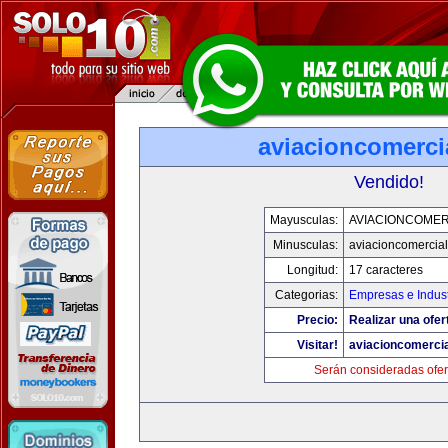
aviacioncomerci
Vendido!
Mayusculas:
AVIACIONCOMER
Minusculas:
aviacioncomercia
Longitud:
17 caracteres
Categorias:
Empresas e Indust
Precio:
Realizar una ofer
Visitar!
aviacioncomerci
Serán consideradas ofer