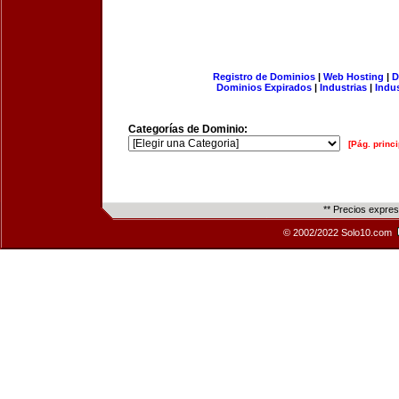
Registro de Dominios
|
Web Hosting
|
D
Dominios Expirados
|
Industrias
|
Indu
Categorías de Dominio:
[Pág. princi
** Precios expre
© 2002/2022 Solo10.com