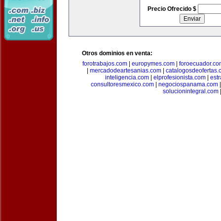
Precio Ofrecido $
Otros dominios en venta:
forotrabajos.com
|
europymes.com
|
foroecuador.co
|
mercadodeartesanias.com
|
catalogosdeofertas
inteligencia.com
|
elprofesionista.com
|
est
consultoresmexico.com
|
negociospanama.com
solucionintegral.com