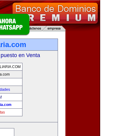
aria.com
 puesto en Venta
LIARIA.COM
ia.com
edades
!
ria.com
tas