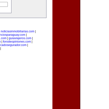
|
noticiasinmobiliarias.com
|
nciosparaguay.com
|
a.com
|
guiaviajeros.com
|
m
|
forodeopiniones.com
|
cadosegurador.com
|
|