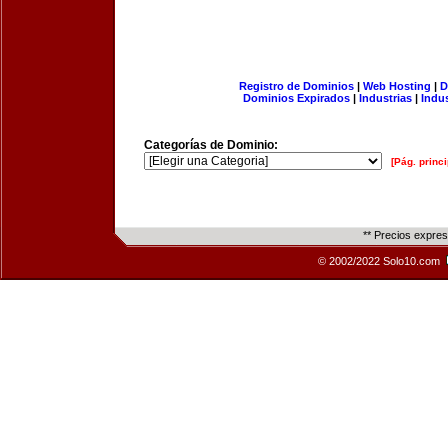
Registro de Dominios
|
Web Hosting
|
D
Dominios Expirados
|
Industrias
|
Indu
Categorías de Dominio:
[Pág. princi
** Precios expre
© 2002/2022 Solo10.com