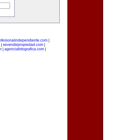
ofesionalindependiente.com
|
|
sevendepropiedad.com
|
m
|
agenciafotografica.com
|