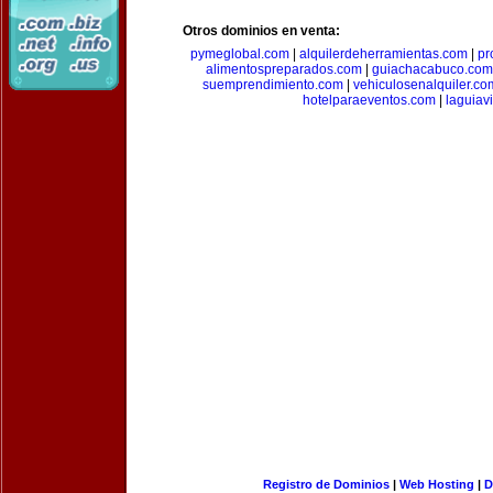
Otros dominios en venta:
pymeglobal.com
|
alquilerdeherramientas.com
|
pr
alimentospreparados.com
|
guiachacabuco.com
suemprendimiento.com
|
vehiculosenalquiler.co
hotelparaeventos.com
|
laguiav
Registro de Dominios
|
Web Hosting
|
D