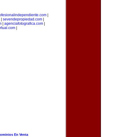
ofesionalindependiente.com
|
|
sevendepropiedad.com
|
m
|
agenciafotografica.com
|
irtual.com
|
ominios En Venta