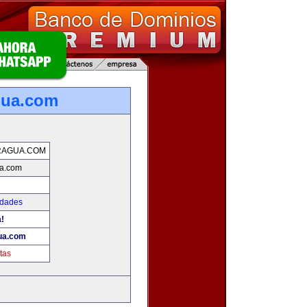
gua.com
RAGUA.COM
ua.com
edades
a!
ua.com
tas