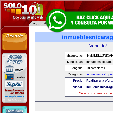
inmueblesnicara
Vendido!
Mayusculas:
INMUEBLESNICA
Minusculas:
inmueblesnicarag
Longitud:
18 caracteres
Categorias:
Inmuebles y Propi
Precio:
Realizar una ofert
Visitar!
inmueblesnicarag
Serán consideradas ofer