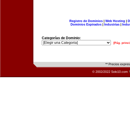
Registro de Dominios
|
Web Hosting
|
D
Dominios Expirados
|
Industrias
|
Indu
Categorías de Dominio:
[Pág. princi
** Precios expre
© 2002/2022 Solo10.com