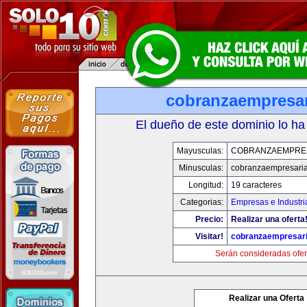
cobranzaempresar
El dueño de este dominio lo ha
Mayusculas:
COBRANZAEMPRE
Minusculas:
cobranzaempresaria
Longitud:
19 caracteres
Categorias:
Empresas e Industri
Precio:
Realizar una oferta
Visitar!
cobranzaempresari
Serán consideradas ofer
Realizar una Oferta