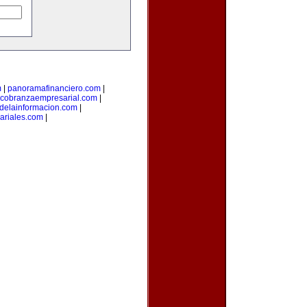
m
|
panoramafinanciero.com
|
cobranzaempresarial.com
|
sdelainformacion.com
|
ariales.com
|