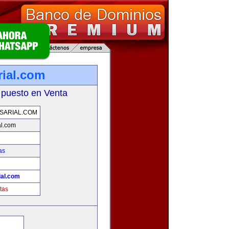
ial.com
 puesto en Venta
SARIAL.COM
l.com
as
!
al.com
tas