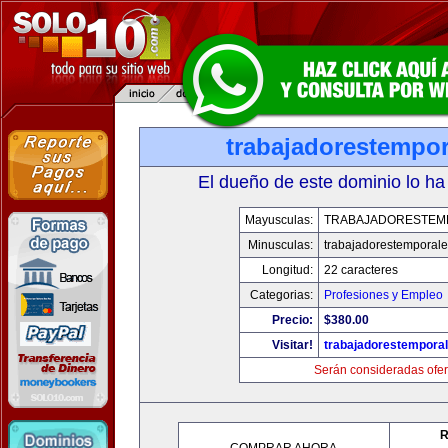
trabajadorestempo
El dueño de este dominio lo ha
Mayusculas:
TRABAJADORESTEM
Minusculas:
trabajadorestemporal
Longitud:
22 caracteres
Categorias:
Profesiones y Empleo
Precio:
$380.00
Visitar!
trabajadorestempora
Serán consideradas ofer
R