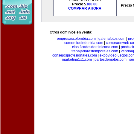
COMPRAR AHORA
Precio $
380.00
Precio 
COMPRAR AHORA
Otros dominios en venta:
empresascolombia.com
|
galeriafotos.com
|
pro
comercioeindustria.com
|
compraenweb.c
clasificadosdominicana.com
|
product
trabajadorestemporales.com
|
vendoa
consejosprofesionales.com
|
expovideojuegos.co
marketing1x1.com
|
partesdemotos.com
|
se