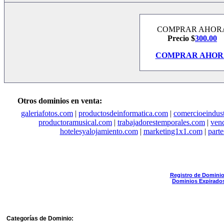
COMPRAR AHOR
Precio $
300.00
COMPRAR AHOR
Otros dominios en venta:
galeriafotos.com
|
productosdeinformatica.com
|
comercioeindus
productoramusical.com
|
trabajadorestemporales.com
|
ven
hotelesyalojamiento.com
|
marketing1x1.com
|
part
Registro de Domini
Dominios Expirado
Categorías de Dominio: