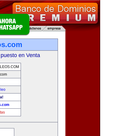
os.com
 puesto en Venta
PLEOS.COM
.com
leo
a!
s.com
tas