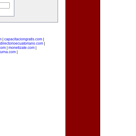
m
|
capacitaciongratis.com
|
directorioecuatoriano.com
|
.com
|
monetizate.com
|
turna.com
|