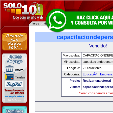
capacitaciondeper
Vendido!
Mayusculas:
CAPACITACIONDEP
Minusculas:
capacitaciondeperso
Longitud:
22 caracteres
Categorias:
EducaciÃ³n
,
Empresas
Precio:
Realizar una oferta!
Visitar!
capacitaciondepers
Serán consideradas ofer