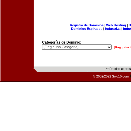
Registro de Dominios
|
Web Hosting
|
D
Dominios Expirados
|
Industrias
|
Indu
Categorías de Dominio:
[Pág. princi
** Precios expre
© 2002/2022 Solo10.com