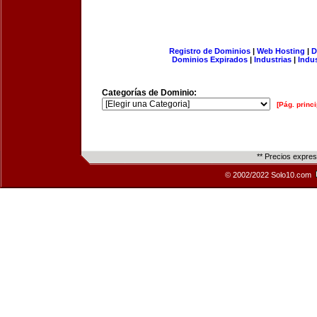
Registro de Dominios
|
Web Hosting
|
D
Dominios Expirados
|
Industrias
|
Indu
Categorías de Dominio:
[Pág. princi
** Precios expre
© 2002/2022 Solo10.com