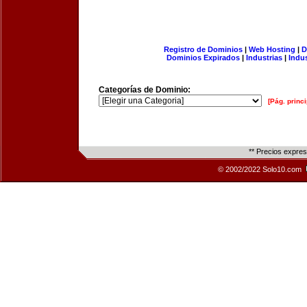
Registro de Dominios
|
Web Hosting
|
D
Dominios Expirados
|
Industrias
|
Indu
Categorías de Dominio:
[Pág. princi
** Precios expre
© 2002/2022 Solo10.com