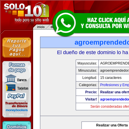
agroemprended
El dueño de este dominio lo ha
Mayusculas:
AGROEMPREND
Minusculas:
agroemprendedor
Longitud:
15 caracteres
Categorias:
Profesiones y Em
Precio:
Realizar una ofer
Visitar!
agroemprendedo
Serán consideradas ofer
Realizar una Oferta