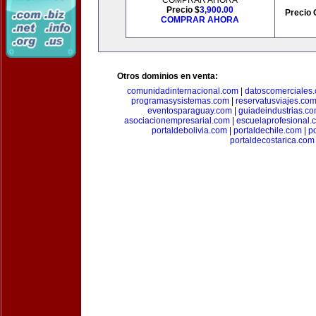
COMPRAR AHORA
Precio $
3,900.00
Precio 
COMPRAR AHORA
Otros dominios en venta:
comunidadinternacional.com
|
datoscomerciales
programasysistemas.com
|
reservatusviajes.co
eventosparaguay.com
|
guiadeindustrias.c
asociacionempresarial.com
|
escuelaprofesional.
portaldebolivia.com
|
portaldechile.com
|
p
portaldecostarica.com