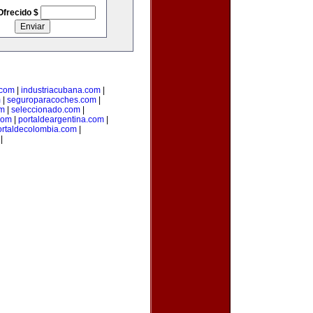
Ofrecido $
.com
|
industriacubana.com
|
m
|
seguroparacoches.com
|
om
|
seleccionado.com
|
com
|
portaldeargentina.com
|
ortaldecolombia.com
|
|