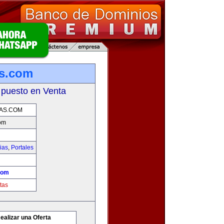
as.com
 puesto en Venta
AS.COM
om
ias
,
Portales
com
tas
ealizar una Oferta