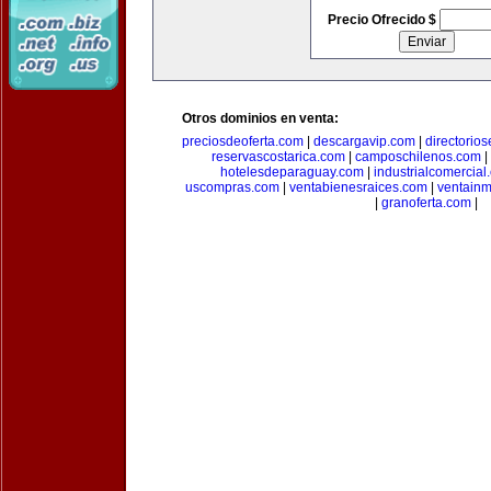
Precio Ofrecido $
Otros dominios en venta:
preciosdeoferta.com
|
descargavip.com
|
directorio
reservascostarica.com
|
camposchilenos.com
|
hotelesdeparaguay.com
|
industrialcomercial
uscompras.com
|
ventabienesraices.com
|
ventain
|
granoferta.com
|