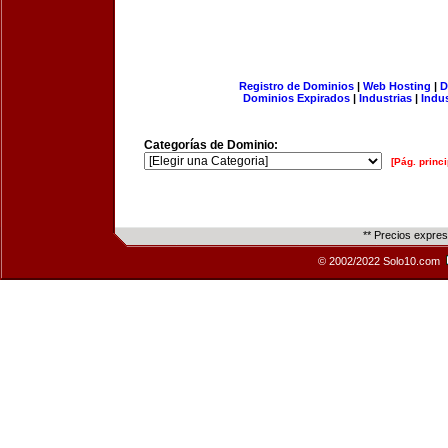
Registro de Dominios
|
Web Hosting
|
D
Dominios Expirados
|
Industrias
|
Indu
Categorías de Dominio:
[Pág. princi
** Precios expre
© 2002/2022 Solo10.com