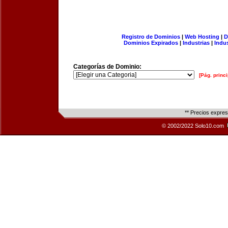
Registro de Dominios
|
Web Hosting
|
D
Dominios Expirados
|
Industrias
|
Indu
Categorías de Dominio:
[Pág. princi
** Precios expre
© 2002/2022 Solo10.com