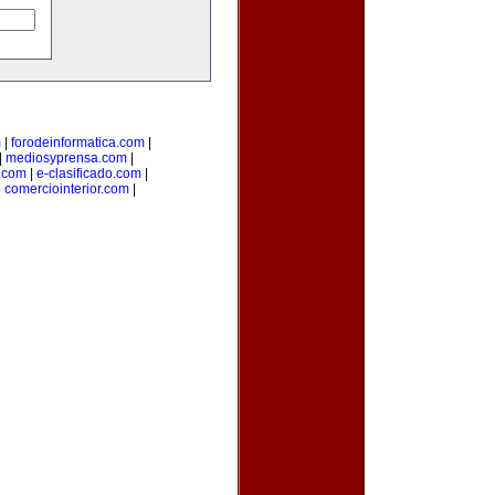
m
|
forodeinformatica.com
|
|
mediosyprensa.com
|
e.com
|
e-clasificado.com
|
|
comerciointerior.com
|