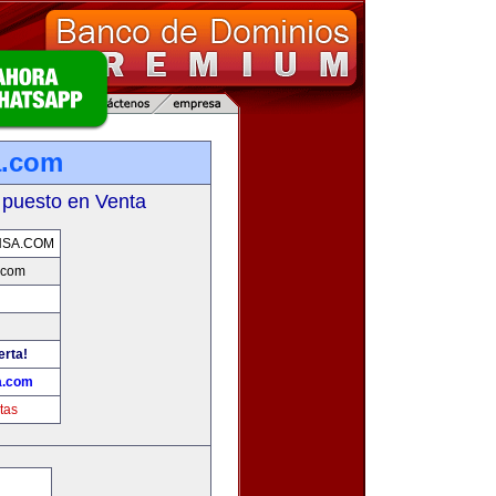
a.com
 puesto en Venta
NSA.COM
.com
erta!
a.com
tas