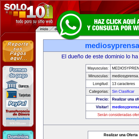
mediosyprens
El dueño de este dominio lo ha
Mayusculas:
MEDIOSYPRE
Minusculas:
mediosyprensa
Longitud:
13 caracteres
Categorias:
Sin Clasificar
Precio:
Realizar una of
Visitar!
mediosyprens
Serán consideradas ofer
Realizar una Oferta