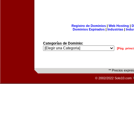
Registro de Dominios
|
Web Hosting
|
D
Dominios Expirados
|
Industrias
|
Indu
Categorías de Dominio:
[Pág. princi
** Precios expre
© 2002/2022 Solo10.com