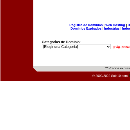
Registro de Dominios
|
Web Hosting
|
D
Dominios Expirados
|
Industrias
|
Indu
Categorías de Dominio:
[Pág. princi
** Precios expre
© 2002/2022 Solo10.com