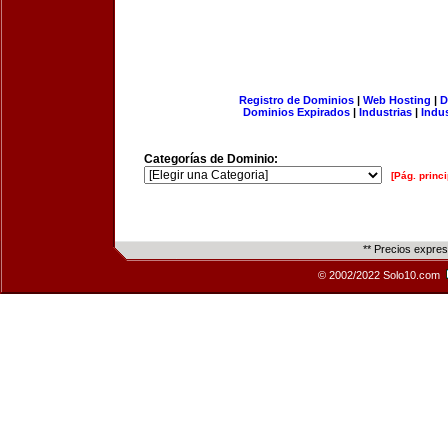
Registro de Dominios
|
Web Hosting
|
D
Dominios Expirados
|
Industrias
|
Indu
Categorías de Dominio:
[Pág. princi
** Precios expre
© 2002/2022 Solo10.com