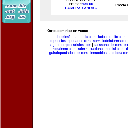
COMPRAR AHORA
Precio $
980.00
Precio 
COMPRAR AHORA
Otros dominios en venta:
hotelesflorianopolis.com
|
hotelesrecife.com
|
repuestosimportados.com
|
serviciodeinformacio
segurosempresariales.com
|
casasenchile.com
|
me
zonainmo.com
|
administracioncomercial.com
|
d
guiadepuntadeleste.com
|
inmueblesbarcelona.co