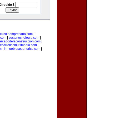
Ofrecido $
circuloempresario.com
|
n.com
|
sectortecnologia.com
|
rcadodelaconstruccion.com
|
esarrollosmultimedia.com
|
m
|
inmueblespuertorico.com
|