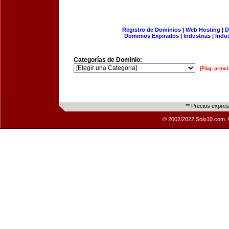
Registro de Dominios
|
Web Hosting
|
D
Dominios Expirados
|
Industrias
|
Indu
Categorías de Dominio:
[Pág. princi
** Precios expre
© 2002/2022 Solo10.com