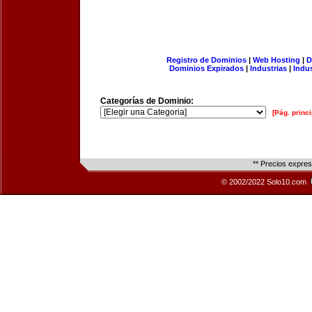
Registro de Dominios
|
Web Hosting
|
D
Dominios Expirados
|
Industrias
|
Indu
Categorías de Dominio:
[Pág. princi
** Precios expre
© 2002/2022 Solo10.com