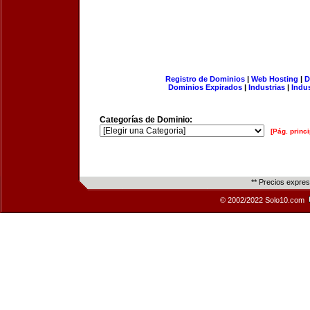
Registro de Dominios
|
Web Hosting
|
D
Dominios Expirados
|
Industrias
|
Indu
Categorías de Dominio:
[Pág. princi
** Precios expre
© 2002/2022 Solo10.com