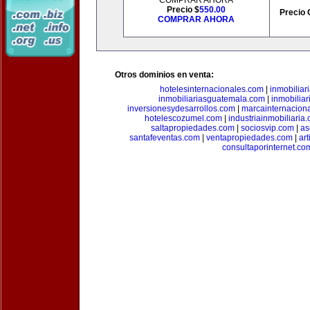
COMPRAR AHORA
Precio $
550.00
Precio 
COMPRAR AHORA
Otros dominios en venta:
hotelesinternacionales.com
|
inmobiliar
inmobiliariasguatemala.com
|
inmobiliar
inversionesydesarrollos.com
|
marcainternacion
hotelescozumel.com
|
industriainmobiliaria
saltapropiedades.com
|
sociosvip.com
|
as
santafeventas.com
|
ventapropiedades.com
|
ar
consultaporinternet.co