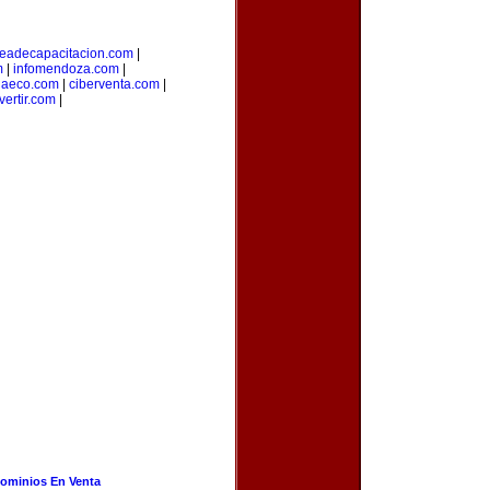
eadecapacitacion.com
|
m
|
infomendoza.com
|
iaeco.com
|
ciberventa.com
|
vertir.com
|
ominios En Venta