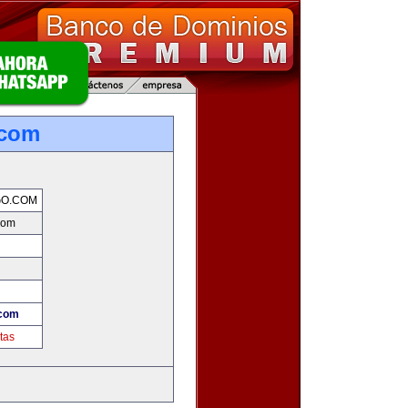
.com
GO.COM
com
.com
tas