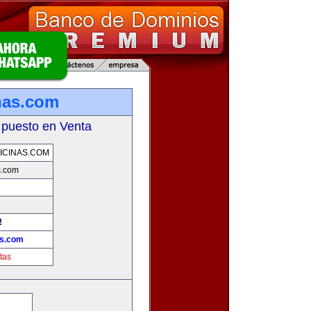
inas.com
 puesto en Venta
ICINAS.COM
s.com
!
as.com
tas