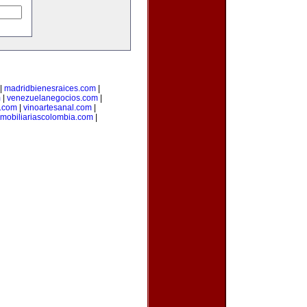
|
madridbienesraices.com
|
m
|
venezuelanegocios.com
|
.com
|
vinoartesanal.com
|
nmobiliariascolombia.com
|