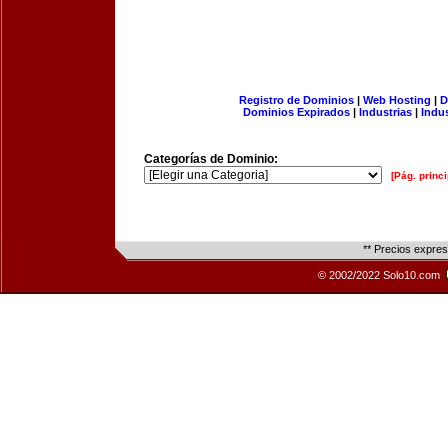
Registro de Dominios
|
Web Hosting
|
D
Dominios Expirados
|
Industrias
|
Indu
Categorías de Dominio:
[Pág. princi
** Precios expre
© 2002/2022 Solo10.com