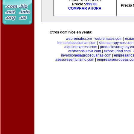
COMPRAR AHORA
Precio $
999.00
Precio 
COMPRAR AHORA
Otros dominios en venta:
webremate.com
|
webremates.com
|
ecuad
inmueblestucuman.com
|
sitiosparapymes.com
alquilerexpress.com
|
productosuruguay.c
ventaconsultiva.com
|
expociudad.com
|
inversionesagropecuarias.com
|
empresario
asesoresenturismo.com
|
empresaseuropeas.c