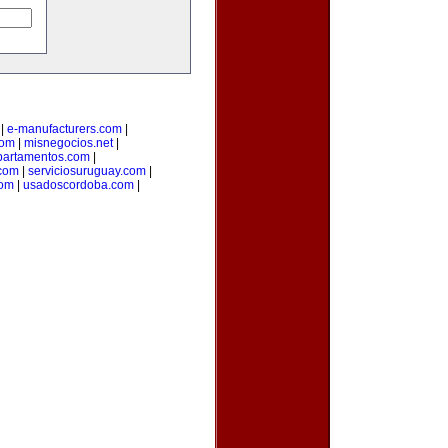
|
e-manufacturers.com
|
com
|
misnegocios.net
|
partamentos.com
|
com
|
serviciosuruguay.com
|
com
|
usadoscordoba.com
|