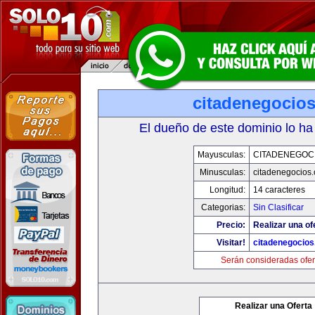
citadenegocio
El dueño de este dominio lo ha
Mayusculas:
CITADENEGOC
Minusculas:
citadenegocios
Longitud:
14 caracteres
Categorias:
Sin Clasificar
Precio:
Realizar una of
Visitar!
citadenegocio
Serán consideradas ofer
Realizar una Oferta