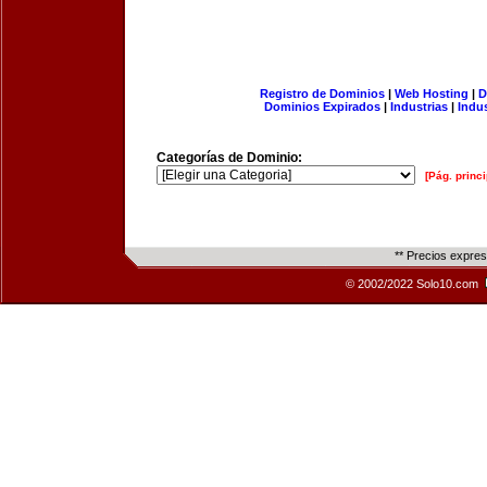
Registro de Dominios
|
Web Hosting
|
D
Dominios Expirados
|
Industrias
|
Indu
Categorías de Dominio:
[Pág. princi
** Precios expre
© 2002/2022 Solo10.com