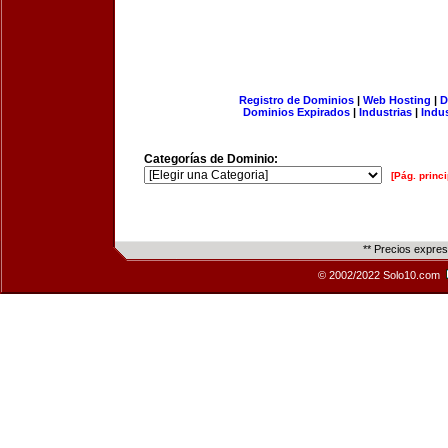
Registro de Dominios
|
Web Hosting
|
D
Dominios Expirados
|
Industrias
|
Indu
Categorías de Dominio:
[Pág. princi
** Precios expre
© 2002/2022 Solo10.com