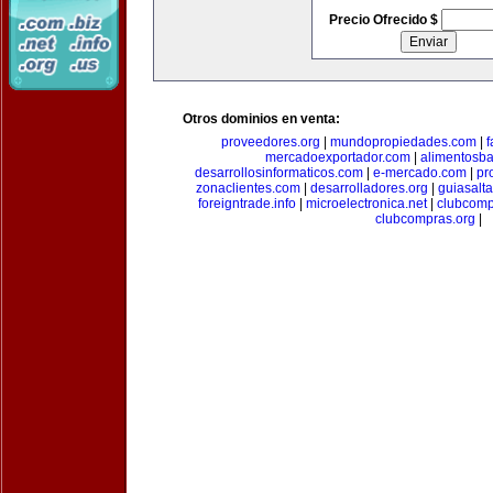
Precio Ofrecido $
Otros dominios en venta:
proveedores.org
|
mundopropiedades.com
|
f
mercadoexportador.com
|
alimentosb
desarrollosinformaticos.com
|
e-mercado.com
|
pr
zonaclientes.com
|
desarrolladores.org
|
guiasalt
foreigntrade.info
|
microelectronica.net
|
clubcom
clubcompras.org
|