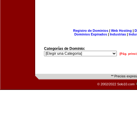
Registro de Dominios
|
Web Hosting
|
D
Dominios Expirados
|
Industrias
|
Indu
Categorías de Dominio:
[Pág. princi
** Precios expre
© 2002/2022 Solo10.com