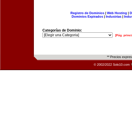
Registro de Dominios
|
Web Hosting
|
D
Dominios Expirados
|
Industrias
|
Indu
Categorías de Dominio:
[Pág. princi
** Precios expre
© 2002/2022 Solo10.com