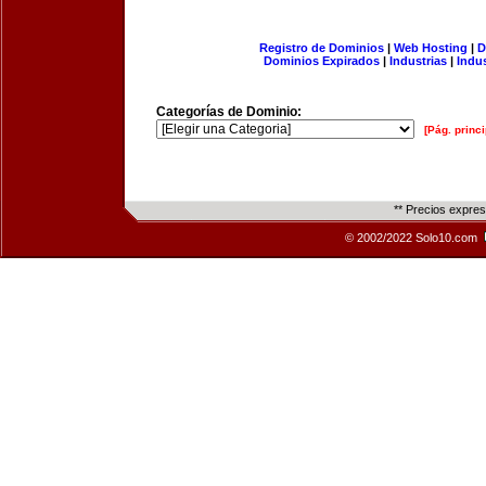
Registro de Dominios
|
Web Hosting
|
D
Dominios Expirados
|
Industrias
|
Indu
Categorías de Dominio:
[Pág. princi
** Precios expre
© 2002/2022 Solo10.com