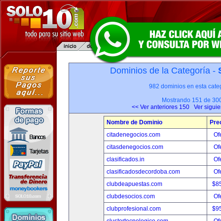
Dominios de la Categoría -
982 dominios en esta categ
Mostrando 151 de 30
<< Ver anteriores 150
Ver sigui
Nombre de Dominio
Pre
citadenegocios.com
Of
citasdenegocios.com
Of
clasificados.in
Of
clasificadosdecordoba.com
Of
clubdeapuestas.com
$8
clubdesocios.com
Of
clubprofesional.com
$9